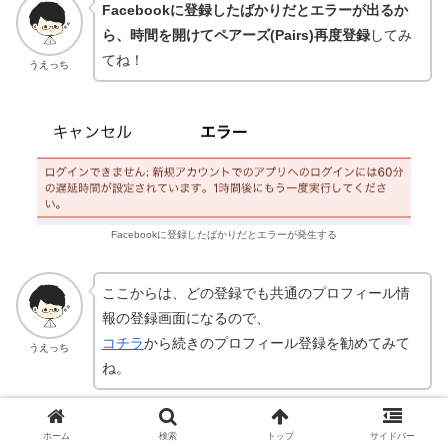
Facebookに登録したばかりだとエラーが出るか
ら、時間を開けてペアーズ(Pairs)再度登録
してみ
てね！
うえっち
Facebookに登録したばかりだとエラーが発生する
ここからは、どの登録でも共通のプロフィール情
報の登録画面になるので、
コチラ
から続きのプロフィール登録を勧めてみて
うえっち
ね。
→目次に戻る
ホーム
検索
トップ
サイドバー