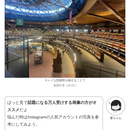
キレイな図書館を載せることで
会話のきっかけに
ぱっと見で
話題になる万人受けする画像の方がオ
ススメ
だよ
悩んだ時はInstagramの人気アカウントの写真を参
愛ちゃん
考にしてみよう。