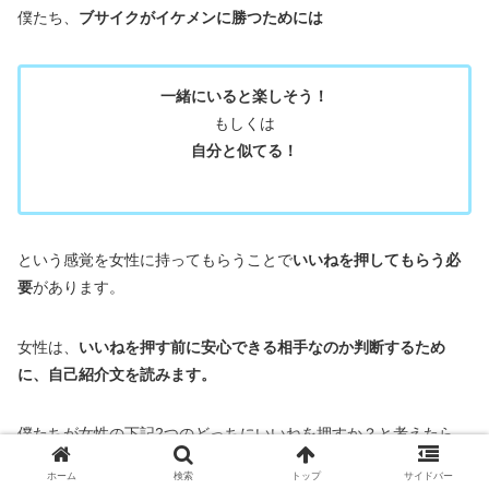
僕たち、
ブサイクがイケメンに勝つためには
一緒にいると楽しそう！
もしくは
自分と似てる！
という感覚を女性に持ってもらうことで
いいねを押してもらう必
要
があります。
女性は、
いいねを押す前に安心できる相手なのか判断するため
に、自己紹介文を読みます。
僕たちが女性の下記2つのどっちにいいねを押すか？と考えたら、
自己紹介文やプロフィール写真の雰囲気が大事
なことがわかると
ホーム
検索
トップ
サイドバー
思います。