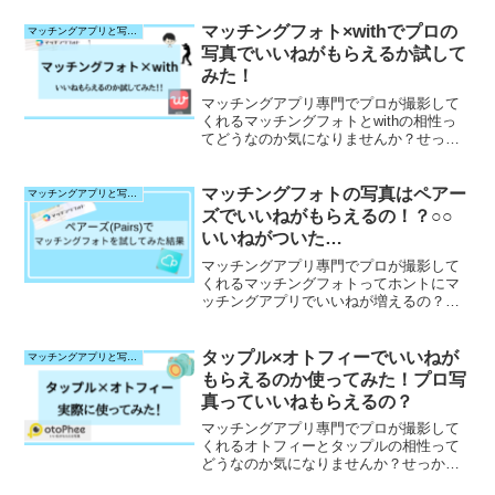
マッチングアプリはやめといた方がいい
よマッチングアプリなんてブサイクしか
マッチングフォト×withでプロの
マッチングアプリと写真サービスとの相性検証
居ないでしょマッチング...
写真でいいねがもらえるか試して
みた！
マッチングアプリ專門でプロが撮影して
くれるマッチングフォトとwithの相性っ
てどうなのか気になりませんか？せっか
く高いお金を払って写真撮影して、いい
ねが増えなかったらショックですよね。
そこで、今回は本気婚活中の30歳平凡男
マッチングフォトの写真はペアー
マッチングアプリと写真サービスとの相性検証
がwithを使って、マッチングフォトの写
ズでいいねがもらえるの！？○○
真でいいねがもらえるかを試してみまし
いいねがついた…
た。マッチングフォトで本当にいいねが
増えるか知りたい方、マッチングアプリ
マッチングアプリ專門でプロが撮影して
の写真をどうすべきか悩んでる方は必見
くれるマッチングフォトってホントにマ
です。
ッチングアプリでいいねが増えるの？せ
っかく高いお金を払って、いいねが増え
なかったらショックですよね。そこで、
今回はペアーズ(Pairs)を使って、マッチ
タップル×オトフィーでいいねが
マッチングアプリと写真サービスとの相性検証
ングフォトの写真でいいねがもらえるか
もらえるのか使ってみた！プロ写
を試してみました。マッチングフォトで
真っていいねもらえるの？
本当にいいねが増えるか知りたい方、マ
ッチングアプリの写真をどうすべきか悩
マッチングアプリ專門でプロが撮影して
んでる方は必見です。
くれるオトフィーとタップルの相性って
どうなのか気になりませんか？せっかく
高いお金を払って写真撮影して、いいね