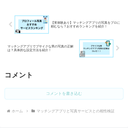
が増えなかったらショックですよね。そ
こで、今回はOタップルを使って、オト
フィーの写真でいいねがもらえるかを試
してみました。オトフィーで本当にいい
ねが増えるか知りたい方、マッチングア
【実体験あり】マッチングアプリの写真をプロに
プリの写真をどうすべきか悩んでる方は
頼むなら？おすすめランキングを紹介！
必見です。
マッチングアプリでブサイクな男の写真の正解
は？具体的な設定方法を紹介！
コメント
コメントを書き込む
ホーム
マッチングアプリと写真サービスとの相性検証