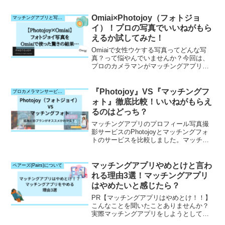
Omiai×Photojoy（フォトジョ
マッチングアプリと写真サービスとの相性検証
イ）！プロの写真でいいねがもら
えるか試してみた！
Omiaiで女性ウケする写真ってどんな写
真？って悩やんでいませんか？今回は、
プロのカメラマンがマッチングアプリ用
の写真撮影をしてくれるPhotojoyの写真
をOmiaiで実際に使って見ました。
Photojoyに申し込むか悩む、Omiaiでいい
『Photojoy』VS『マッチングフ
プロカメラマンサービス比較
ねを増やしたいと思ってる方必見の記事
ォト』徹底比較！いいねがもらえ
です！
るのはどっち？
マッチングアプリのプロフィール写真撮
影サービスのPhotojoyとマッチングフォ
トのサービスを比較しました。マッチン
グアプリを始めたけどいいねが増えない
方、写真をプロのカメラマンにとっても
らいたい方自分にあったサービスを選べ
マッチングアプリやめとけと言わ
ペアーズ(Pairs)について
るように書きました。自分にあったプラ
れる理由3選！マッチングアプリ
ンを選択して是非いいねを集めましょ
はやめたいと感じたら？
う！！
PR【マッチングアプリはやめとけ！！】
こんなことを聞いたことありませんか？
実際マッチングアプリをしようとして、
周りのひとに聞くと危ない人に会うから