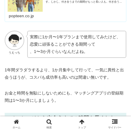
す。しかし、付き合うまでの期間がもっと長い人も。付き合うま
での期間は短いほうと長いほう、どちらが良いのでしょうか。
popteen.co.jp
実際に1か月〜1年プランまで使用してみたけど、
恋愛に頑張ることができる期間って
、1〜3か月ぐらいなんだよね。
うえっち
1年間ダラダラするより、1か月集中して行って、一気に異性と出
会うほうが、コスパも成功率も高いのは間違い無いです。
お金と時間を無駄にしないためにも、マッチングアプリの登録期
間は1〜3か月にしましょう。
メッセージから出会うまでの時間を長くしない
ホーム
検索
トップ
サイドバー