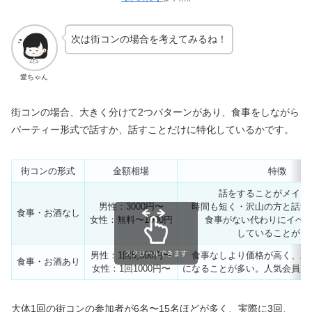
次は街コンの場合を考えてみるね！
愛ちゃん
街コンの場合、大きく分けて2つパターンがあり、食事をしながら
パーティー形式で話すか、話すことだけに特化しているかです。
街コンの形式
金額相場
特徴
話をすることがメイン
男性：3000円〜
時間も短く・沢山の方と話す
食事・お酒なし
女性：無料〜1000円
食事がない代わりにイベ
していることが多
スクロールできます
男性：1回5,500円〜
食事なしより価格が高く、パ
食事・お酒あり
女性：1回1000円〜
になることが多い。人気会員に
大体1回の街コンの参加者が6名〜15名ほどが多く、実際に3回、