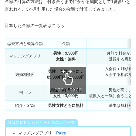
金額の計算の方法は、付き合うまでにかかる期間として1番多いと
言われる、3か月利用した場合の金額で計算してみました。
計算した金額の一覧表はこちら
恋愛方法と概算金額
金額
男性：9,900円
月額で料金がか
マッチングアプリ
女性：無料
登録する月数
入会費＋月額費
男性：女性ともに：
結婚相談所
入会する相談所
85,800円〜523,800円
が
スクロールできます
男性：約15,000円
男性が高く、
街コン
女性：3,000円
複数人と一気に会うこと
紹介・SNS
男性女性ともに無料
基本は無料だ
計算に使用した各サービスの大手一覧
マッチングアプリ：
Pairs