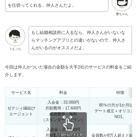
を仕切ってくれる、仲人さんだよ。
愛ちゃん
もし結婚相談所に入るなら、仲人さんがいないな
らマッチングアプリとの違いがないので、仲人さ
んがいるのがオススメだよ。
うえっち
今回は仲人がついた場合の金額を大手2社のサービスの料金をご紹
介します。
サービス名
料金
特徴
入会金：33,000円
80％の方が1か月以
ゼクシィ縁結び
月額費用：17,600円
デート成立＋オリコン
エージェント
成婚費用：無料
NO1。
（スタンダードプラン）
入会金：252,450円
スクロールできます
月額費用：17,050円
会員数が8万人超えと結