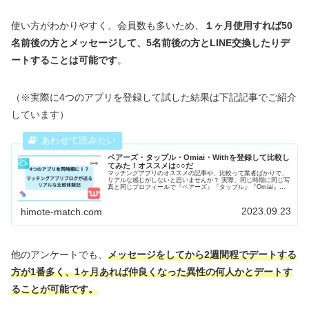
使い方がわかりやすく、会員数も多いため、
１ヶ月使用すれば50
名前後の方とメッセージして、5名前後の方とLINE交換したりデ
ートすることは可能です
。
（※実際に4つのアプリを登録して試した結果は下記記事でご紹介
しています）
ペアーズ・タップル・Omiai・Withを登録して比較し
てみた！オススメは○○だ
マッチングアプリのオススメの記事や、比較って業者ばかりで、
リアルな感じがしないと思いませんか？ 実際、同じ時期に同じ写
真と同じプロフィールで『ペアーズ』『タップル』『Omiai』
『With』の大手4つのマッチングアプリに登録したらどうなるか
を試してみました！ どのマッチングアプリを登録しようか悩んで
る方は、当記事を読むことでリアルな結果から最適なマッチング
2023.09.23
himote-match.com
アプリが選べるようになりますよ！ ぜひ御覧ください！
他のアンケートでも、
メッセージをしてから2週間程でデートする
方が1番多く、1ヶ月あれば仲良くなった異性の何人かとデートす
ることが可能です。