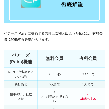
ペアーズ(Pairs)に登録する男性は
女性と出会うためには、有料会
員に登録する必要
があります。
ペアーズ
無料会員
有料会員
(Pairs)機能
1ヶ月に付与される
30いいね
30いいね
いいね数
あしあと
5人まで
5人まで
✕
相手のいいね数
○
？で標示され見えな
確認
確認出来る
い