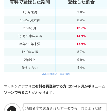
有料で登録した期間
登録した割合
1ヶ月未満
3.8％
1〜2ヶ月未満
8.4％
2〜3ヶ月
12.7％
3ヶ月〜半年未満
14.9％
半年〜1年未満
13.9％
1〜2年未満
8.7％
2年以上
9.9％
覚えてない
4.4％
MMD研究所より筆者作成
マッチングアプリに
有料会員登録する方は2〜4ヶ月がボリューム
ゾーンで有ること
がわかります。
消費者庁で調査されたデータでも、同じような結