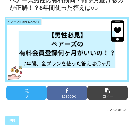
ペアーズ男性の有料期間・何ヶ月続けるの
か正解！？8年間使った答えは○○
ペアーズ(Pairs)について
X
Facebook
コピー
2023.09.23
PR