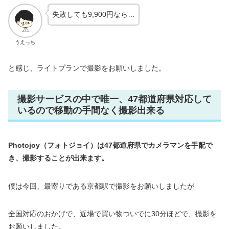
失敗しても9,900円なら…
うえっち
と感じ、ライトプランで撮影をお願いしました。
撮影サービスの中で唯一、47都道府県対応して
いるので移動の手間なく撮影出来る
Photojoy（フォトジョイ）は47都道府県でカメラマンを手配で
き、撮影することが出来ます。
僕は今回、最寄りである京都駅で撮影をお願いしましたが
全国対応のおかげで、近場で買い物ついでに30分ほどで、撮影を
お願いしました。