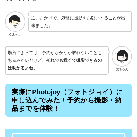
近いおかげで、気軽に撮影をお願いすることが出
来ました。
うえっち
場所によっては、予約がなかなか取れないことも
あるみたいだけど、
それでも近くで撮影できるの
は助かるよね。
愛ちゃん
実際にPhotojoy（フォトジョイ）に
申し込んでみた！予約から撮影・納
品までを体験！