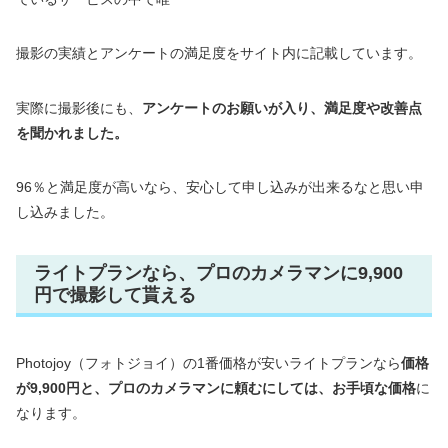
撮影の実績とアンケートの満足度をサイト内に記載しています。
実際に撮影後にも、
アンケートのお願いが入り、満足度や改善点
を聞かれました。
96％と満足度が高いなら、安心して申し込みが出来るなと思い申
し込みました。
ライトプランなら、プロのカメラマンに9,900
円で撮影して貰える
Photojoy（フォトジョイ）の1番価格が安いライトプランなら
価格
が9,900円と、プロのカメラマンに頼むにしては、お手頃な価格
に
なります。