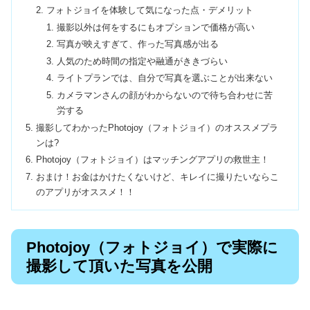
フォトジョイを体験して気になった点・デメリット
撮影以外は何をするにもオプションで価格が高い
写真が映えすぎて、作った写真感が出る
人気のため時間の指定や融通がききづらい
ライトプランでは、自分で写真を選ぶことが出来ない
カメラマンさんの顔がわからないので待ち合わせに苦
労する
撮影してわかったPhotojoy（フォトジョイ）のオススメプラ
ンは?
Photojoy（フォトジョイ）はマッチングアプリの救世主！
おまけ！お金はかけたくないけど、キレイに撮りたいならこ
のアプリがオススメ！！
Photojoy（フォトジョイ）で実際に
撮影して頂いた写真を公開