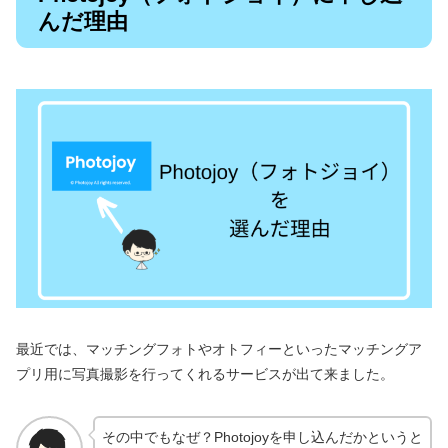
んだ理由
最近では、マッチングフォトやオトフィーといったマッチングア
プリ用に写真撮影を行ってくれるサービスが出て来ました。
その中でもなぜ？Photojoyを申し込んだかというと