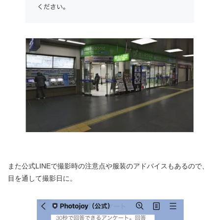
また公式LINEで撮影時の注意点や服装のアドバイスもあるので、
目を通して撮影日に。