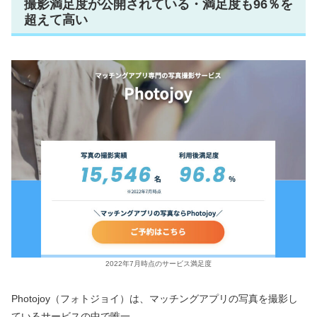
撮影満足度が公開されている・満足度も96％を
超えて高い
2022年7月時点のサービス満足度
Photojoy（フォトジョイ）は、マッチングアプリの写真を撮影し
ているサービスの中で唯一