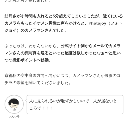
とふらふらと探しました。
結局
さがす時間も入れると5分超えてしまいましたが、近くにいる
カメラをもったイケメン男性に声をかけると、Photojoy（フォト
ジョイ）のカメラマンさんでした。
ぶっちゃけ、わかんないから、
公式サイト側からメールでカメラ
マンさんの顔写真を送るといった配慮は欲しかったなぁ〜と思い
つつ撮影ポイントへ移動。
京都駅の空中庭園方向へ向かいつつ、カメラマンさんが撮影のコ
チラの希望を聞いてくださいました。
人に見られるのが恥ずかしいので、人が居ないと
ころで！！！
うえっち