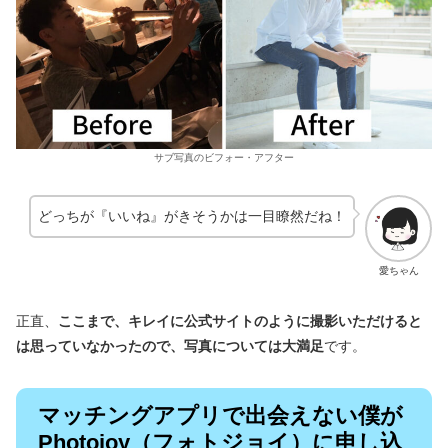
サブ写真のビフォー・アフター
どっちが『いいね』がきそうかは一目瞭然だね！
愛ちゃん
正直、
ここまで、キレイに公式サイトのように撮影いただけると
は思っていなかったので、写真については大満足
です。
マッチングアプリで出会えない僕が
Photojoy（フォトジョイ）に申し込