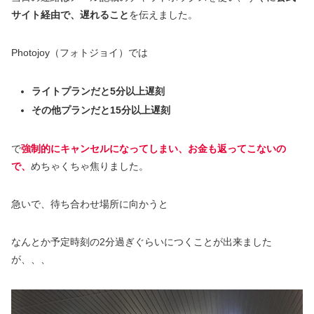
サイト経由で、遅れること
を伝えました。
Photojoy（フォトジョイ）では
ライトプランだと5分以上遅刻
その他プランだと15分以上遅刻
で
強制的にキャンセルになってしまい、お金も返ってこないの
で、
めちゃくちゃ焦りました。
急いで、待ち合わせ場所に向かうと
なんとか予定時刻の2分過ぎぐらいにつくことが出来ました
が、、、