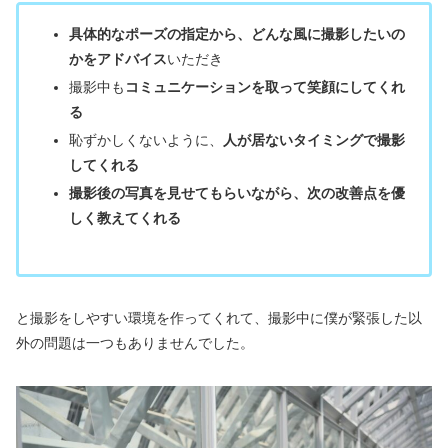
具体的なポーズの指定から、どんな風に撮影したいの
かをアドバイス
いただき
撮影中も
コミュニケーションを取って笑顔にしてくれ
る
恥ずかしくないように、
人が居ないタイミングで撮影
してくれる
撮影後の写真を見せてもらいながら、次の改善点を優
しく教えてくれる
と撮影をしやすい環境を作ってくれて、撮影中に僕が緊張した以
外の問題は一つもありませんでした。