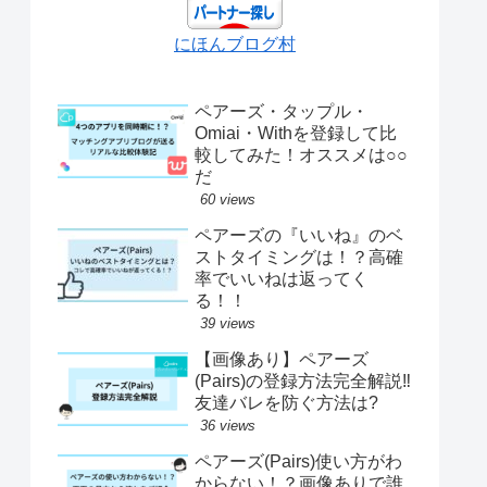
にほんブログ村
ペアーズ・タップル・
Omiai・Withを登録して比
較してみた！オススメは○○
だ
60 views
ペアーズの『いいね』のベ
ストタイミングは！？高確
率でいいねは返ってく
る！！
39 views
【画像あり】ペアーズ
(Pairs)の登録方法完全解説‼
友達バレを防ぐ方法は?
36 views
ペアーズ(Pairs)使い方がわ
からない！？画像ありで誰