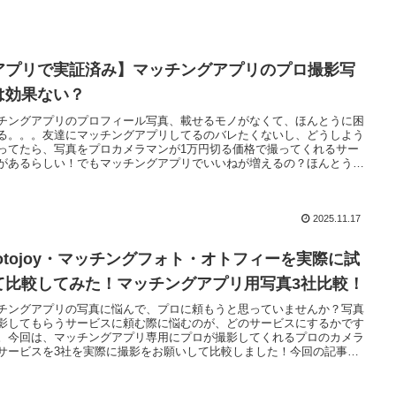
アプリで実証済み】マッチングアプリのプロ撮影写
は効果ない？
チングアプリのプロフィール写真、載せるモノがなくて、ほんとうに困
る。。。友達にマッチングアプリしてるのバレたくないし、どうしよう
ってたら、写真をプロカメラマンが1万円切る価格で撮ってくれるサー
があるらしい！でもマッチングアプリでいいねが増えるの？ほんとうに
あるの！？って方必見の記事になっています。
2025.11.17
hotojoy・マッチングフォト・オトフィーを実際に試
て比較してみた！マッチングアプリ用写真3社比較！
チングアプリの写真に悩んで、プロに頼もうと思っていませんか？写真
影してもらうサービスに頼む際に悩むのが、どのサービスにするかです
。今回は、マッチングアプリ専用にプロが撮影してくれるプロのカメラ
サービスを3社を実際に撮影をお願いして比較しました！今回の記事を
ば、Photojoy・マッチングフォト・オトフィーの3つサービス全てがわ
、あなたにとって最高の1枚がとれるようになります！