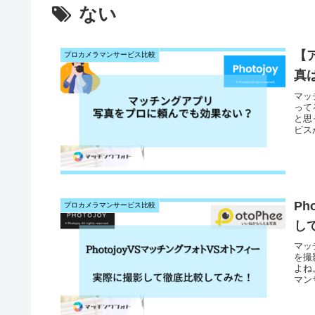
ない
【
プロカメラマンサービス比較
真
マッ
って
と思
ビス
効果
P
プロカメラマンサービス比較
し
マッ
を撮
よね
マン
読め
かり