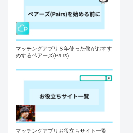
マッチングアプリ８年使った僕がおすす
めするペアーズ(Pairs)
マッチングアプリお役立ちサイト一覧