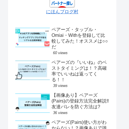
にほんブログ村
ペアーズ・タップル・
Omiai・Withを登録して比
較してみた！オススメは○○
だ
60 views
ペアーズの『いいね』のベ
ストタイミングは！？高確
率でいいねは返ってく
る！！
39 views
【画像あり】ペアーズ
(Pairs)の登録方法完全解説‼
友達バレを防ぐ方法は?
36 views
ペアーズ(Pairs)使い方がわ
からない！？画像ありで誰