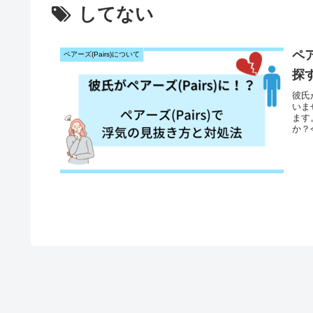
してない
ペ
ペアーズ(Pairs)について
探
彼氏
いま
ます
か？
処の