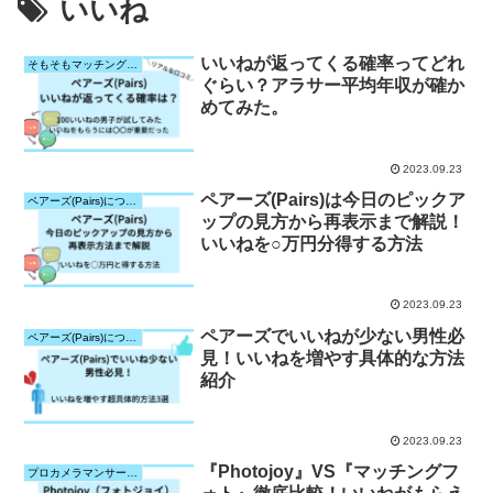
いいね
いいねが返ってくる確率ってどれ
そもそもマッチングアプリって？
ぐらい？アラサー平均年収が確か
めてみた。
2023.09.23
ペアーズ(Pairs)は今日のピックア
ペアーズ(Pairs)について
ップの見方から再表示まで解説！
いいねを○万円分得する方法
2023.09.23
ペアーズでいいねが少ない男性必
ペアーズ(Pairs)について
見！いいねを増やす具体的な方法
紹介
2023.09.23
『Photojoy』VS『マッチングフ
プロカメラマンサービス比較