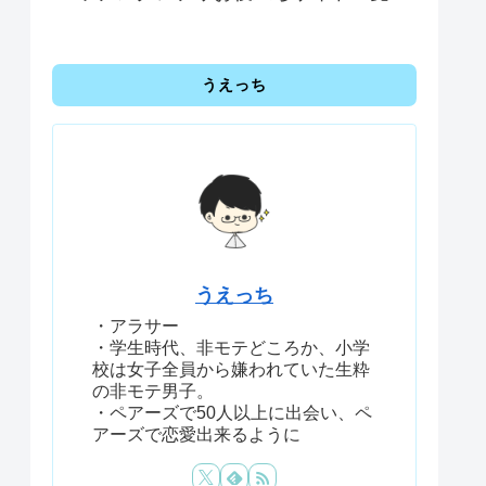
うえっち
うえっち
・アラサー
・学生時代、非モテどころか、小学
校は女子全員から嫌われていた生粋
の非モテ男子。
・ペアーズで50人以上に出会い、ペ
アーズで恋愛出来るように