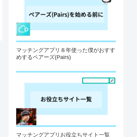
マッチングアプリ８年使った僕がおすす
めするペアーズ(Pairs)
マッチングアプリお役立ちサイト一覧