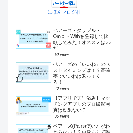
にほんブログ村
ペアーズ・タップル・
Omiai・Withを登録して比
較してみた！オススメは○○
だ
60 views
ペアーズの『いいね』のベ
ストタイミングは！？高確
率でいいねは返ってく
る！！
40 views
【アプリで実証済み】マッ
チングアプリのプロ撮影写
真は効果ない？
35 views
ペアーズ(Pairs)使い方がわ
からない！？画像ありで誰